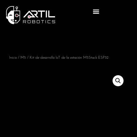
Inicio
/
M5
/ Kit de desarrollo IoT de la estación M5Stack ESP32