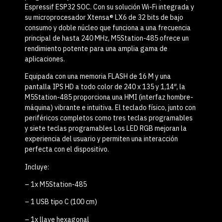
Espressif ESP32 SOC. Con su solución Wi-Fi integrada y
su microprocesador Xtensa® LX6 de 32 bits de bajo
consumo y doble núcleo que funciona a una frecuencia
principal de hasta 240 MHz, M5Station-485 ofrece un
rendimiento potente para una amplia gama de
aplicaciones.
Equipada con una memoria FLASH de 16 M y una
pantalla IPS HD a todo color de 240 x 135 y 1,14″, la
M5Station-485 proporciona una HMI (interfaz hombre-
máquina) vibrante e intuitiva. El teclado físico, junto con
periféricos completos como tres teclas programables
y siete teclas programables Los LED RGB mejoran la
experiencia del usuario y permiten una interacción
perfecta con el dispositivo.
Incluye:
– 1x M5Station-485
– 1 USB tipo C (100 cm)
– 1x llave hexagonal