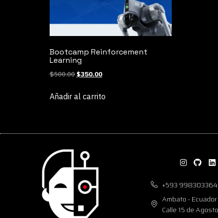
Bootcamp Reinforcement
Learning
$
500.00
$
350.00
Añadir al carrito
+593 998303364
Ambato - Ecuador
Calle 15 de Agost