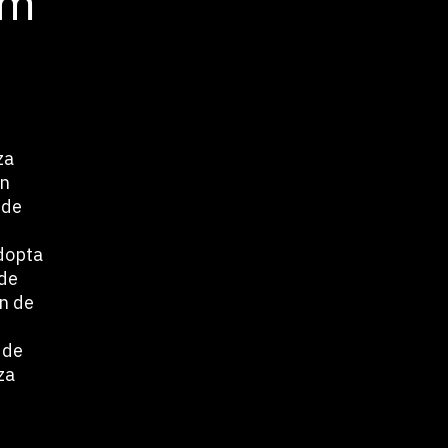
rm
za
ón
 de
dopta
 de
ón de
 de
za