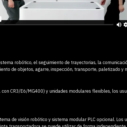
 sistema robótico, el seguimiento de trayectorias, la comunica
ento de objetos, agarre, inspección, transporte, paletizado y 
na con CR3/E6/MG400) y unidades modulares flexibles, los us
tema de visión robótico y sistema modular PLC opcional. Los 
inta transportadora se puede utilizar de forma independiente 