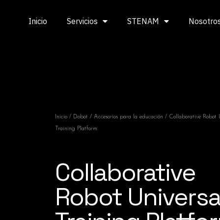
Inicio
Servicios
STENAM
Nosotro
Inicio
/
Dobot
/
Accesorios para la educación
/ Collaborative Robot 
Training Platform
Collaborative
Robot Universa