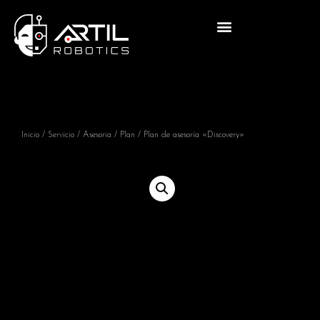
Inicio
/
Servicio
/
Asesoria
/
Plan
/ Plan de asesoría «Discovery»