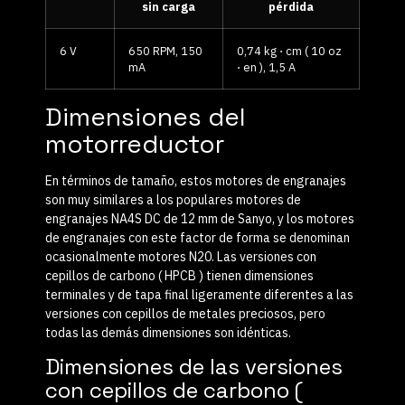
sin carga
pérdida
6 V
650 RPM, 150
0,74 kg ⋅ cm ( 10 oz
mA
⋅ en ), 1,5 A
Dimensiones del
motorreductor
En términos de tamaño, estos motores de engranajes
son muy similares a los populares motores de
engranajes NA4S DC de 12 mm de Sanyo, y los motores
de engranajes con este factor de forma se denominan
ocasionalmente motores N20. Las versiones con
cepillos de carbono ( HPCB ) tienen dimensiones
terminales y de tapa final ligeramente diferentes a las
versiones con cepillos de metales preciosos, pero
todas las demás dimensiones son idénticas.
Dimensiones de las versiones
con cepillos de carbono (