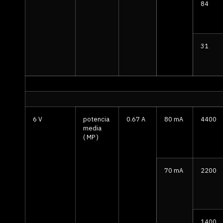
84
31
6 V
potencia
0.67 A
80 mA
4400
media
( MP )
70 mA
2200
1400