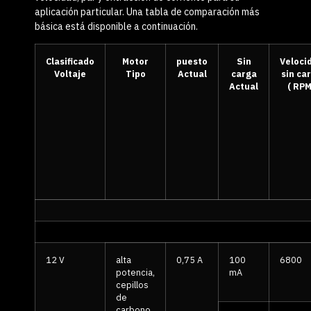
aplicación particular. Una tabla de comparación más
básica está disponible a continuación.
Clasificado
Motor
puesto
Sin
Veloci
Voltaje
Tipo
Actual
carga
sin ca
Actual
( RPM
12 V
alta
0,75 A
100
6800
potencia,
mA
cepillos
de
carbono