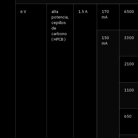
6 V
alta
1.5 A
170
6500
potencia,
mA
cepillos
de
carbono
150
3300
( HPCB )
mA
2100
1100
650