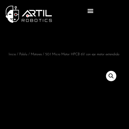
Inicio
/
Pololu
/
Motores
/ 50:1 Micro Motor HPCB 6V con eje motor extendido