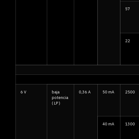
57
22
6 V
baja
0,36 A
50 mA
2500
potencia
( LP )
40 mA
1300