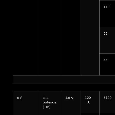
110
85
33
6 V
alta
1.6 A
120
6100
potencia
mA
( HP )