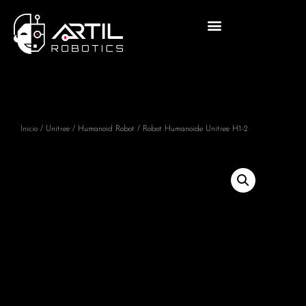
Inicio
/
Unitree
/
Humanoid Robot
/ Robot Humanoide Unitree H1-2