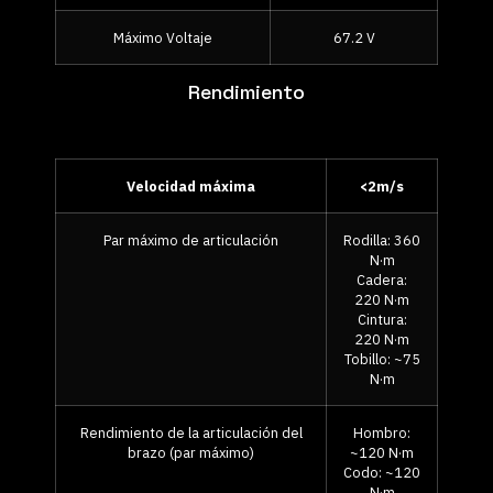
Máximo Voltaje
67.2 V
Rendimiento
Velocidad máxima
<2m/s
Par máximo de articulación
Rodilla: 360
N·m
Cadera:
220 N·m
Cintura:
220 N·m
Tobillo: ~75
N·m
Rendimiento de la articulación del
Hombro:
brazo (par máximo)
~120 N·m
Codo: ~120
N·m