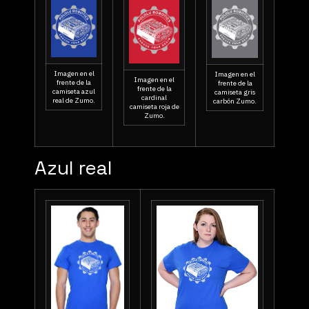
Imagen en el
Imagen en el
Imagen en el
frente de la
frente de la
frente de la
camiseta azul
camiseta gris
cardinal
real de Zumo.
carbón Zumo.
camiseta roja de
Zumo.
Azul real