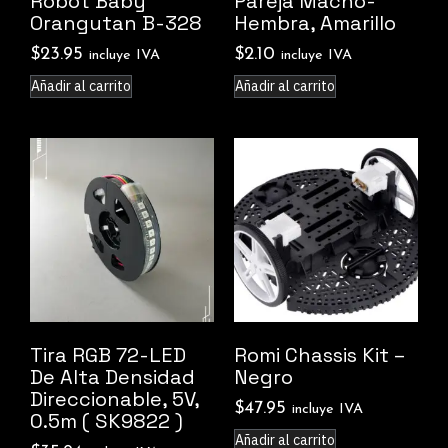
Robot Baby
Pareja Macho-
Orangutan B-328
Hembra, Amarillo
$
23.95
$
2.10
incluye IVA
incluye IVA
Añadir al carrito
Añadir al carrito
Tira RGB 72-LED
Romi Chassis Kit –
De Alta Densidad
Negro
Direccionable, 5V,
$
47.95
incluye IVA
0.5m ( SK9822 )
Añadir al carrito