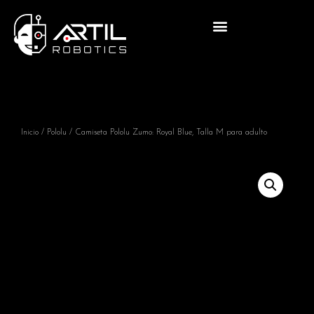
Inicio
/
Pololu
/ Camiseta Pololu Zumo: Royal Blue, Talla M para adulto