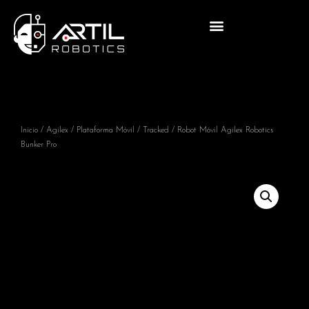
Inicio
/
Agilex
/
Plataforma Móvil
/
Tracked
/ Robot Móvil Agilex Robotics
Bunker Pro