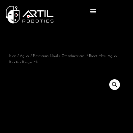
Inicio
/
Agilex
/
Plataforma Móvil
/
Omnidireccional
/ Robot Móvil Agilex
Robotics Ranger Mini