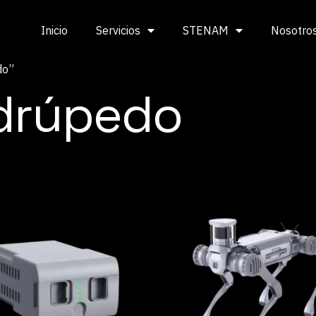
Inicio
Servicios
STENAM
Nosotro
do”
drúpedo